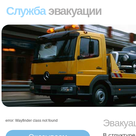
Служба
эвакуации
Эвакуа
error: Wayfinder class not found
В структур