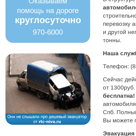
Оказываем
автомобиле
помощь на дороге
строительно
круглосуточно
перевозку а
970-6000
и другой н
тонны.
Наша служб
Телефон: (8
Сейчас дей
от 1300руб
бесплатна!
автомобиля
Спб. Полны
Вы можете 
Эвакуация